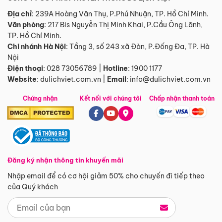
Địa chỉ
: 239A Hoàng Văn Thụ, P.Phú Nhuận, TP. Hồ Chí Minh.
Văn phòng
:
217 Bis Nguyễn Thị Minh Khai, P.Cầu Ông Lãnh,
TP. Hồ Chí Minh.
Chi nhánh Hà Nội
:
Tầng 3, số 243 xã Đàn, P.Đống Đa, TP. Hà
Nội
Điện thoại
:
028 73056789
|
Hotline
:
1900 1177
Website
:
dulichviet.com.vn
|
Email
:
info@dulichviet.com.vn
Chứng nhận
Kết nối với chúng tôi
Chấp nhận thanh toán
Đăng ký nhận thông tin khuyến mãi
Nhập email để có cơ hội giảm 50% cho chuyến đi tiếp theo
của Quý khách