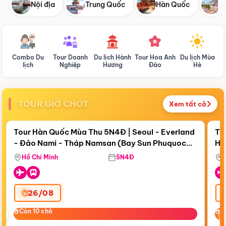
Nội địa
Trung Quốc
Hàn Quốc
N
Combo Du
Tour Doanh
Du lịch Hành
Tour Hoa Anh
Du lịch Mùa
D
lịch
Nghiệp
Hương
Đào
Hè
TOUR GIỜ CHÓT
Xem tất cả
Điểm nổi bật
Còn
18 ngày 20:16:24
Cò
Tour Hàn Quốc Mùa Thu 5N4Đ | Seoul - Everland
To
- Đảo Nami - Tháp Namsan (Bay Sun Phuquoc
Hò
Bay Sun Phuquoc Airways
Tặ
Airways)
Aq
Hồ Chí Minh
5N4Đ
26/08
‹
Còn 10 chỗ
Còn 10 chỗ
C
C