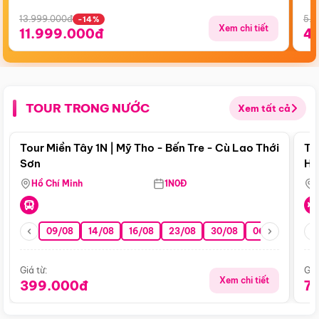
13.999.000đ
5.5
-14%
Xem chi tiết
11.999.000đ
4
TOUR TRONG NƯỚC
Xem tất cả
Điểm nổi bật
Tour Miền Tây 1N | Mỹ Tho - Bến Tre - Cù Lao Thới
To
Sơn
Hu
Hồ Chí Minh
1N0Đ
09/08
14/08
16/08
23/08
30/08
06/09
13/0
Giá từ:
Giá
Xem chi tiết
399.000đ
7