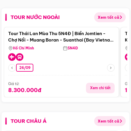
TOUR NƯỚC NGOÀI
Xem tất cả
Điểm nổi bật
Tour Thái Lan Mùa Thu 5N4Đ | Biển Jomtien -
To
Chợ Nổi - Muang Boran - Suanthai (Bay Vietnam
Ku
Airlines)
Si
Hồ Chí Minh
5N4Đ
26/09
Giá từ:
Giá
Xem chi tiết
8.300.000đ
1
TOUR CHÂU Á
Xem tất cả
Điểm nổi bật