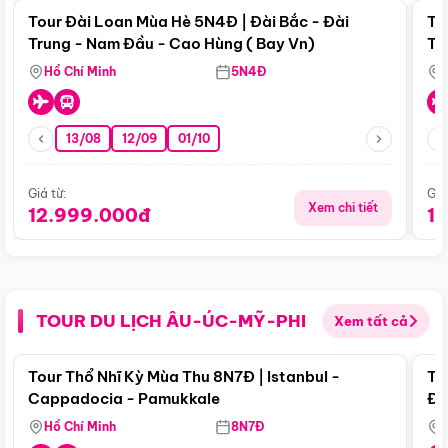
Tour Đài Loan Mùa Hè 5N4Đ | Đài Bắc - Đài
To
Trung - Nam Đầu - Cao Hùng ( Bay Vn)
Tr
Hồ Chí Minh
5N4Đ
13/08
12/09
01/10
Giá từ:
Giá
Xem chi tiết
12.999.000đ
1
TOUR DU LỊCH ÂU-ÚC-MỸ-PHI
Xem tất cả
Điểm nổi bật
Tour Thổ Nhĩ Kỳ Mùa Thu 8N7Đ | Istanbul -
To
Cappadocia - Pamukkale
Đế
Hồ Chí Minh
8N7Đ