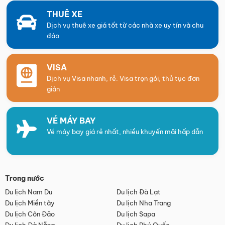
THUÊ XE
Dịch vụ thuê xe giá tốt từ các nhà xe uy tín và chu
đáo
VISA
Dịch vụ Visa nhanh, rẻ. Visa trọn gói, thủ tục đơn
giản
VÉ MÁY BAY
Vé máy bay giá rẻ nhất, nhiều khuyến mãi hấp dẫn
Trong nước
Du lịch Nam Du
Du lịch Đà Lạt
Du lịch Miền tây
Du lịch Nha Trang
Du lịch Côn Đảo
Du lịch Sapa