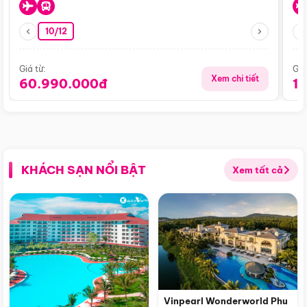
10/12
Giá từ:
Giá
Xem chi tiết
60.990.000đ
1
KHÁCH SẠN NỔI BẬT
Xem tất cả
Vinpearl Wonderworld Phu