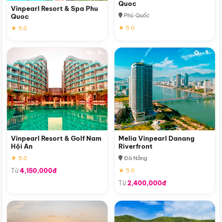
Quoc
Vinpearl Resort & Spa Phu
Phú Quốc
Quoc
★ 5.0
★ 5.0
Vinpearl Resort & Golf Nam
Melia Vinpearl Danang
Hội An
Riverfront
★ 5.0
Đà Nẵng
Từ
4,150,000đ
★ 5.0
Từ
2,400,000đ