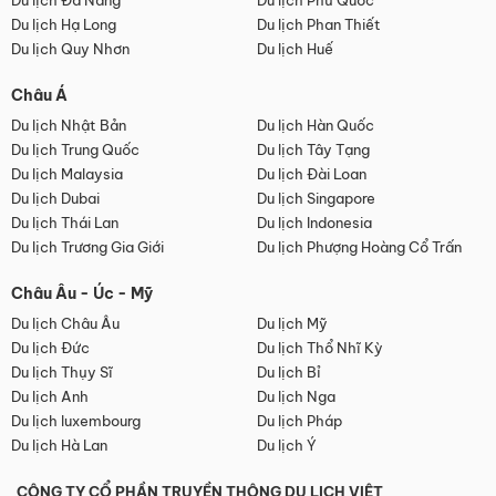
Du lịch Đà Nẵng
Du lịch Phú Quốc
Du lịch Hạ Long
Du lịch Phan Thiết
Du lịch Quy Nhơn
Du lịch Huế
Châu Á
Du lịch Nhật Bản
Du lịch Hàn Quốc
Du lịch Trung Quốc
Du lịch Tây Tạng
Du lịch Malaysia
Du lịch Đài Loan
Du lịch Dubai
Du lịch Singapore
Du lịch Thái Lan
Du lịch Indonesia
Du lịch Trương Gia Giới
Du lịch Phượng Hoàng Cổ Trấn
Châu Âu - Úc - Mỹ
Du lịch Châu Âu
Du lịch Mỹ
Du lịch Đức
Du lịch Thổ Nhĩ Kỳ
Du lịch Thụy Sĩ
Du lịch Bỉ
Du lịch Anh
Du lịch Nga
Du lịch luxembourg
Du lịch Pháp
Du lịch Hà Lan
Du lịch Ý
CÔNG TY CỔ PHẦN TRUYỀN THÔNG DU LỊCH VIỆT