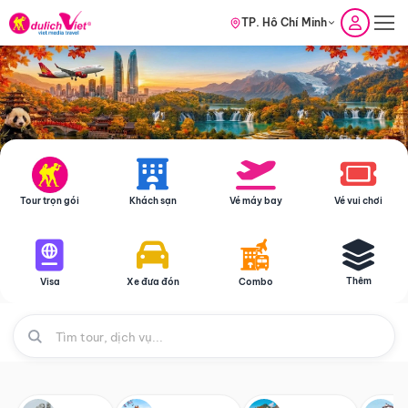
TP. Hồ Chí Minh
Tour trọn gói
Khách sạn
Vé máy bay
Vé vui chơi
Thêm
Visa
Xe đưa đón
Combo