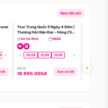
Xem tất cả
 bật
Điểm nổi bật
runei
Tour Trung Quốc 5 Ngày 4 Đêm |
Tour Trung 
Tour Hè
Thượng Hải Hiện Đại - Hàng Châu
Ân Thi - Trư
Nên Thơ - Ô Trấn Cổ Kính
Hồ Chí Minh
5N4Đ
Hồ Chí Minh
01/10
15/10
29/10
05/09
12/09
19/09
07/08
›
Giá từ:
Giá từ:
tiết
Xem chi tiết
18.990.000đ
16.990.0