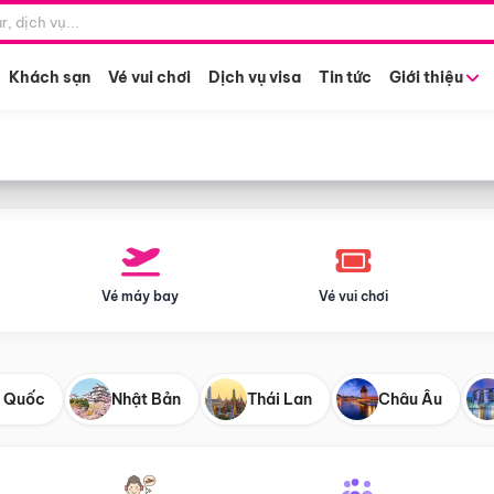
Điểm khởi hành
Tháng khở
Hồ Chí Minh
Bất kỳ 
Khách sạn
Vé vui chơi
Dịch vụ visa
Tin tức
Giới thiệu
Vé máy bay
Vé vui chơi
 Quốc
Nhật Bản
Thái Lan
Châu Âu