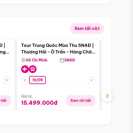
Xem tất cả
 bật
Điểm nổi bật
Đ |
Tour Trung Quôc Mùa Thu 5N4Đ |
Tour Trung
àng
Thượng Hải - Ô Trấn - Hàng Châu
| Thành Đô 
(Tour Không Shopping)
Viên Gấu Tr
Hồ Chí Minh
5N4Đ
Hồ Chí Minh
10/09
23/08
›
Giá từ:
Giá từ:
tiết
Xem chi tiết
15.499.000đ
16.999.0