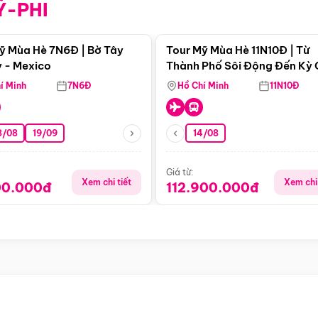
Ỹ-PHI
Điểm nổi bật
Điểm nổi
ỹ Mùa Hè 7N6Đ | Bờ Tây
Tour Mỹ Mùa Hè 11N10Đ | Từ
 - Mexico
Thành Phố Sôi Động Đến Kỳ
Thiên Nhiên Mỹ
í Minh
7N6Đ
Hồ Chí Minh
11N10Đ
8/08
19/09
14/08
Giá từ:
Xem chi tiết
Xem chi 
00.000đ
112.900.000đ