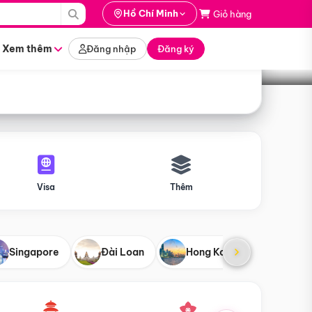
i hành
Hồ Chí Minh
Giỏ hàng
Tìm tour
tháng nào
Xem thêm
Đăng nhập
Đăng ký
Visa
Thêm
Singapore
Đài Loan
Hong Kong
Mỹ