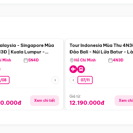
Điểm nổi bật
Điểm nổi
alaysia - Singapore Mùa
Tour Indonesia Mùa Thu 4N3
3Đ | Kuala Lumpur -
Đảo Bali - Núi Lửa Batur - L
a - Johor Baru -
Penglipuran
í Minh
5N4Đ
Hồ Chí Minh
4N3Đ
pore
3/08
07/11
Giá từ:
Xem chi tiết
Xem chi 
90.000đ
12.190.000đ