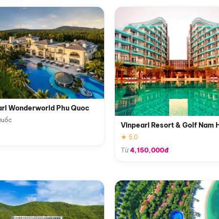
arl Wonderworld Phu Quoc
Quốc
Vinpearl Resort & Golf Nam 
★ 5.0
Từ
4,150,000đ