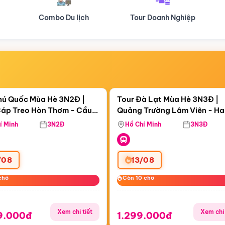
Tour Doanh Nghiệp
Du lịch Hành Hương
Điểm nổi bật
Điểm nổi
ngày 01:09:28
Còn
06 ngày 01:09:28
hú Quốc Mùa Hè 3N2Đ |
Tour Đà Lạt Mùa Hè 3N3Đ |
áp Treo Hòn Thơm - Cầu
Quảng Trường Lâm Viên - H
áp Treo Hòn Thơm
Công Viên Nước Aquatopia
Hill - Puppy Farm
í Minh
3N2Đ
Hồ Chí Minh
3N3Đ
/08
13/08
chỗ
chỗ
Còn 10 chỗ
Còn 10 chỗ
Xem chi tiết
Xem chi 
9.000đ
1.299.000đ