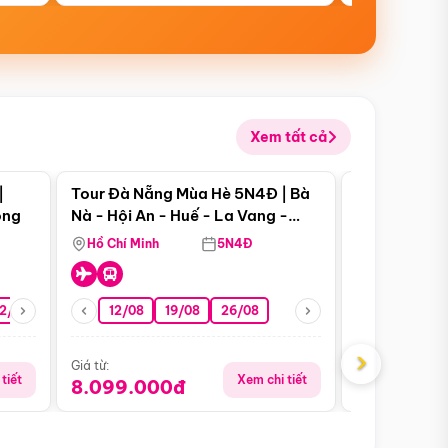
Xem tất cả
 bật
Điểm nổi bật
|
Tour Đà Nẵng Mùa Hè 5N4Đ | Bà
Tour Đà Nẵn
ong
Nà - Hội An - Huế - La Vang -
Nà - Hội An
Động Thiên Đường
Nha
Hồ Chí Minh
5N4Đ
Hồ Chí Minh
2/08
26/08
05/09
12/08
19/08
09/09
26/08
12/09
13/08
›
Giá từ:
Giá từ:
tiết
Xem chi tiết
8.099.000đ
6.899.00