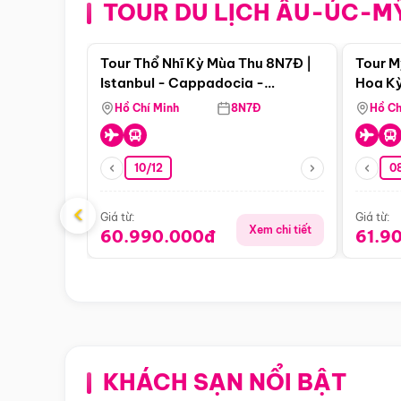
TOUR DU LỊCH ÂU-ÚC-M
Điểm nổi bật
Tour Thổ Nhĩ Kỳ Mùa Thu 8N7Đ |
Tour M
Istanbul - Cappadocia -
Hoa Kỳ
Pamukkale
Hồ Chí Minh
8N7Đ
Hồ Ch
10/12
0
‹
Giá từ:
Giá từ:
Xem chi tiết
60.990.000đ
61.9
KHÁCH SẠN NỔI BẬT