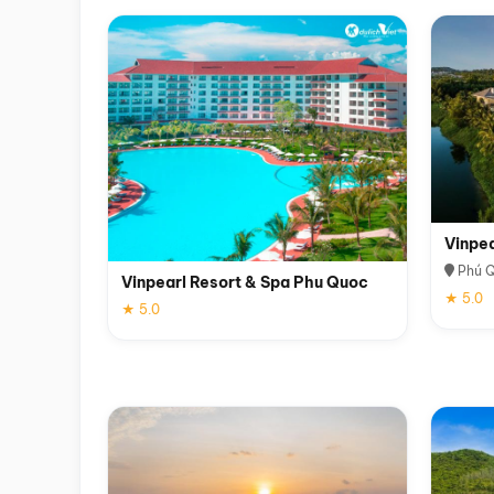
Vinpe
Phú 
Vinpearl Resort & Spa Phu Quoc
★ 5.0
★ 5.0