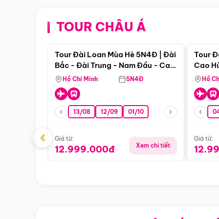
TOUR CHÂU Á
Điểm nổi bật
Tour Đài Loan Mùa Hè 5N4Đ | Đài
Tour Đ
Bắc - Đài Trung - Nam Đầu - Cao
Cao Hù
Hùng ( Bay Vn)
(Bay V
Hồ Chí Minh
5N4Đ
Hồ Ch
13/08
12/09
01/10
0
‹
Giá từ:
Giá từ:
Xem chi tiết
12.999.000đ
12.9