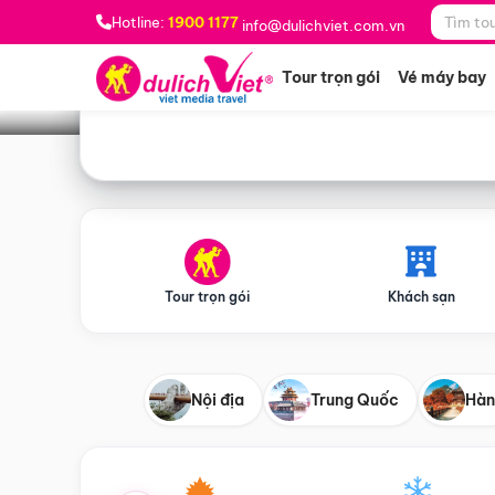
Bạn muốn đi đâu?
*
Hotline:
1900 1177
info@dulichviet.com.vn
Tour trọn gói
Vé máy bay
Tour trọn gói
Khách sạn
Nội địa
Trung Quốc
Hàn