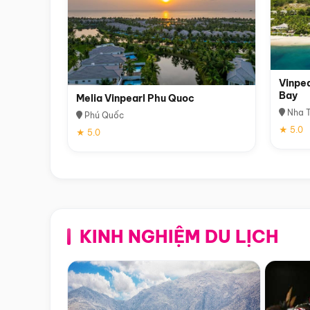
Vinpea
Bay
Melia Vinpearl Phu Quoc
Nha T
Phú Quốc
★ 5.0
★ 5.0
KINH NGHIỆM DU LỊCH