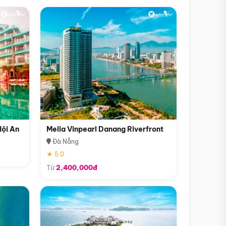
Hội An
Melia Vinpearl Danang Riverfront
Đà Nẵng
★ 5.0
Từ
2,400,000đ