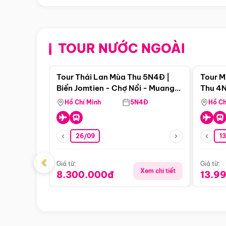
TOUR NƯỚC NGOÀI
Điểm nổi bật
Tour Thái Lan Mùa Thu 5N4Đ |
Tour M
Biển Jomtien - Chợ Nổi - Muang
Thu 4N
Boran - Suanthai
Malacc
Hồ Chí Minh
5N4Đ
Hồ Ch
Singa
26/09
1
‹
Giá từ:
Giá từ:
Xem chi tiết
8.300.000đ
13.9