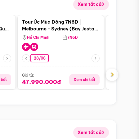
Xem tất cả
 bật
Điểm nổi bật
Tour Úc Mùa Đông 7N6Đ |
Tour Nam Ph
 Quan
Melbourne - Sydney (Bay Jestar
Cape Town -
Airways)
Bàn - Johan
Hồ Chí Minh
7N6Đ
Hồ Chí Minh
Safari - Lo
28/08
28/08
›
Giá từ:
Giá từ:
tiết
Xem chi tiết
47.990.000đ
88.900.0
Xem tất cả