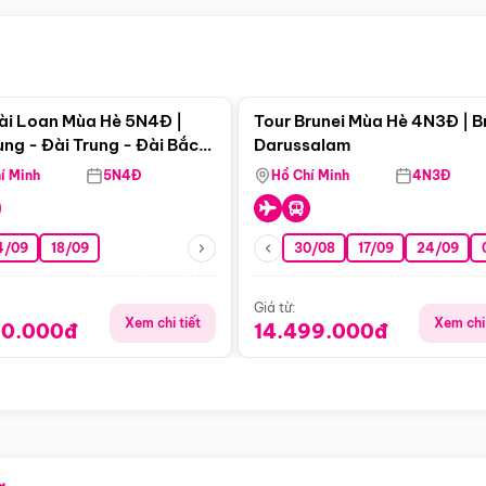
Điểm nổi bật
Điểm nổi
ài Loan Mùa Hè 5N4Đ |
Tour Brunei Mùa Hè 4N3Đ | B
ng - Đài Trung - Đài Bắc
Darussalam
j)
í Minh
5N4Đ
Hồ Chí Minh
4N3Đ
4/09
18/09
30/08
17/09
24/09
Giá từ:
Xem chi tiết
Xem chi 
90.000đ
14.499.000đ