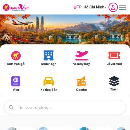
TP. Hồ Chí Minh
Tour trọn gói
Khách sạn
Vé máy bay
Vé vui chơi
Thêm
Visa
Xe đưa đón
Combo