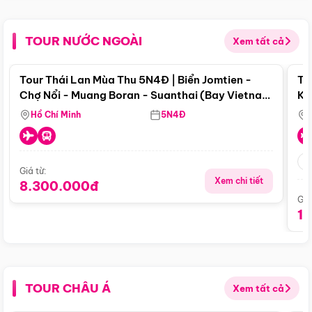
TOUR NƯỚC NGOÀI
Xem tất cả
Điểm nổi bật
Tour Thái Lan Mùa Thu 5N4Đ | Biển Jomtien -
To
Chợ Nổi - Muang Boran - Suanthai (Bay Vietnam
Ku
Airlines)
Si
Hồ Chí Minh
5N4Đ
Giá từ:
Xem chi tiết
8.300.000đ
Giá
1
TOUR CHÂU Á
Xem tất cả
Điểm nổi bật