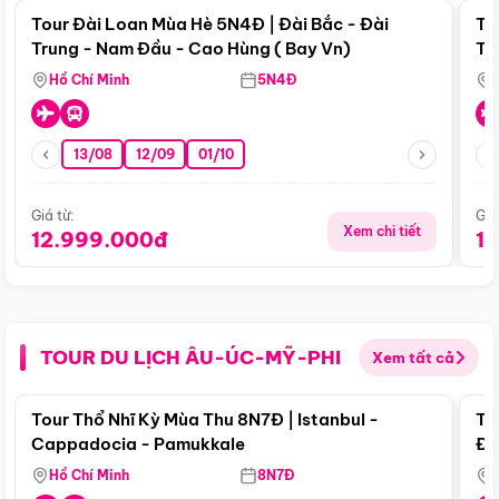
Tour Đài Loan Mùa Hè 5N4Đ | Đài Bắc - Đài
To
Trung - Nam Đầu - Cao Hùng ( Bay Vn)
Tr
Hồ Chí Minh
5N4Đ
13/08
12/09
01/10
Giá từ:
Giá
Xem chi tiết
12.999.000đ
1
TOUR DU LỊCH ÂU-ÚC-MỸ-PHI
Xem tất cả
Điểm nổi bật
Tour Thổ Nhĩ Kỳ Mùa Thu 8N7Đ | Istanbul -
To
Cappadocia - Pamukkale
Đế
Hồ Chí Minh
8N7Đ