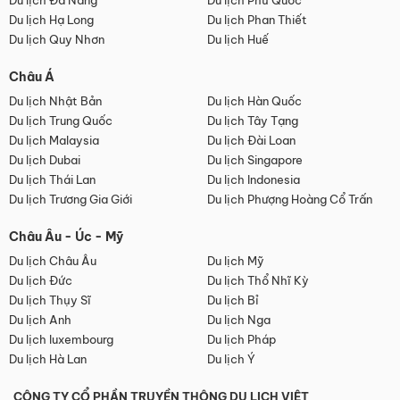
Du lịch Đà Nẵng
Du lịch Phú Quốc
Du lịch Hạ Long
Du lịch Phan Thiết
Du lịch Quy Nhơn
Du lịch Huế
Châu Á
Du lịch Nhật Bản
Du lịch Hàn Quốc
Du lịch Trung Quốc
Du lịch Tây Tạng
Du lịch Malaysia
Du lịch Đài Loan
Du lịch Dubai
Du lịch Singapore
Du lịch Thái Lan
Du lịch Indonesia
Du lịch Trương Gia Giới
Du lịch Phượng Hoàng Cổ Trấn
Châu Âu - Úc - Mỹ
Du lịch Châu Âu
Du lịch Mỹ
Du lịch Đức
Du lịch Thổ Nhĩ Kỳ
Du lịch Thụy Sĩ
Du lịch Bỉ
Du lịch Anh
Du lịch Nga
Du lịch luxembourg
Du lịch Pháp
Du lịch Hà Lan
Du lịch Ý
CÔNG TY CỔ PHẦN TRUYỀN THÔNG DU LỊCH VIỆT