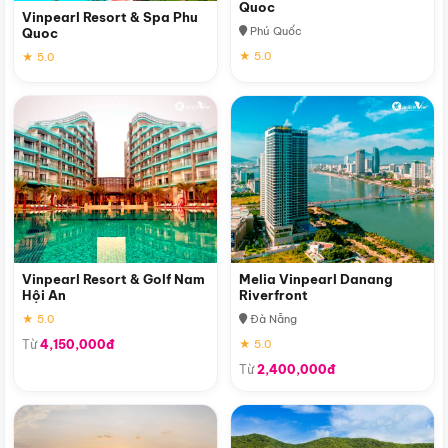
Quoc
Vinpearl Resort & Spa Phu
Phú Quốc
Quoc
★ 5.0
★ 5.0
Vinpearl Resort & Golf Nam
Melia Vinpearl Danang
Hội An
Riverfront
★ 5.0
Đà Nẵng
Từ
4,150,000đ
★ 5.0
Từ
2,400,000đ