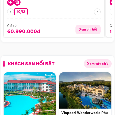
10/12
Giá từ:
Giá
Xem chi tiết
60.990.000đ
1
KHÁCH SẠN NỔI BẬT
Xem tất cả
Vinpearl Wonderworld Phu