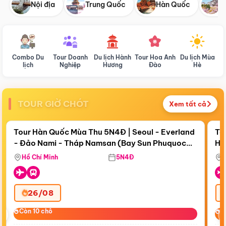
Nội địa
Trung Quốc
Hàn Quốc
N
Combo Du
Tour Doanh
Du lịch Hành
Tour Hoa Anh
Du lịch Mùa
D
lịch
Nghiệp
Hương
Đào
Hè
TOUR GIỜ CHÓT
Xem tất cả
Điểm nổi bật
Còn
18 ngày 12:04:45
Cò
Tour Hàn Quốc Mùa Thu 5N4Đ | Seoul - Everland
To
- Đảo Nami - Tháp Namsan (Bay Sun Phuquoc
Hò
Bay Sun Phuquoc Airways
Tặ
Airways)
Aq
Hồ Chí Minh
5N4Đ
26/08
‹
Còn 10 chỗ
Còn 10 chỗ
C
C