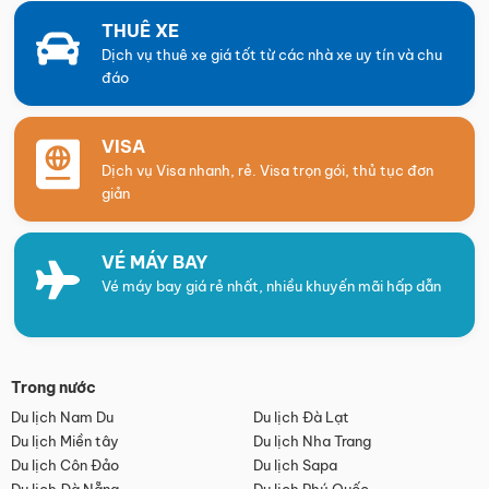
THUÊ XE
Dịch vụ thuê xe giá tốt từ các nhà xe uy tín và chu
đáo
VISA
Dịch vụ Visa nhanh, rẻ. Visa trọn gói, thủ tục đơn
giản
VÉ MÁY BAY
Vé máy bay giá rẻ nhất, nhiều khuyến mãi hấp dẫn
Trong nước
Du lịch Nam Du
Du lịch Đà Lạt
Du lịch Miền tây
Du lịch Nha Trang
Du lịch Côn Đảo
Du lịch Sapa