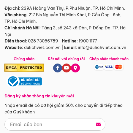
Địa chỉ
: 239A Hoàng Văn Thụ, P.Phú Nhuận, TP. Hồ Chí Minh.
Văn phòng
:
217 Bis Nguyễn Thị Minh Khai, P.Cầu Ông Lãnh,
TP. Hồ Chí Minh.
Chi nhánh Hà Nội
:
Tầng 3, số 243 xã Đàn, P.Đống Đa, TP. Hà
Nội
Điện thoại
:
028 73056789
|
Hotline
:
1900 1177
Website
:
dulichviet.com.vn
|
Email
:
info@dulichviet.com.vn
Chứng nhận
Kết nối với chúng tôi
Chấp nhận thanh toán
Đăng ký nhận thông tin khuyến mãi
Nhập email để có cơ hội giảm 50% cho chuyến đi tiếp theo
của Quý khách