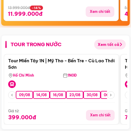
13.999.000đ
5.5
-14%
Xem chi tiết
11.999.000đ
4
TOUR TRONG NƯỚC
Xem tất cả
Điểm nổi bật
Tour Miền Tây 1N | Mỹ Tho - Bến Tre - Cù Lao Thới
To
Sơn
Hu
Hồ Chí Minh
1N0Đ
09/08
14/08
16/08
23/08
30/08
06/09
13/0
Giá từ:
Giá
Xem chi tiết
399.000đ
7