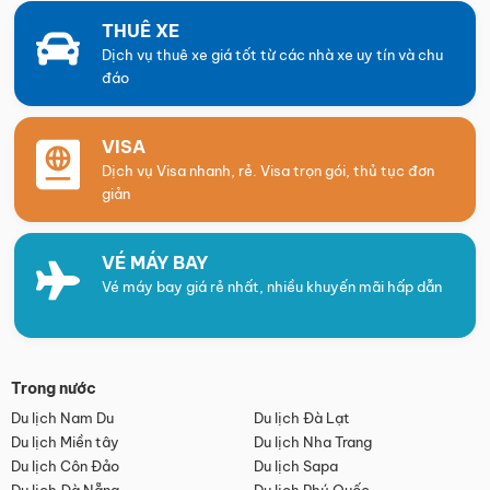
THUÊ XE
Dịch vụ thuê xe giá tốt từ các nhà xe uy tín và chu
đáo
VISA
Dịch vụ Visa nhanh, rẻ. Visa trọn gói, thủ tục đơn
giản
VÉ MÁY BAY
Vé máy bay giá rẻ nhất, nhiều khuyến mãi hấp dẫn
Trong nước
Du lịch Nam Du
Du lịch Đà Lạt
Du lịch Miền tây
Du lịch Nha Trang
Du lịch Côn Đảo
Du lịch Sapa