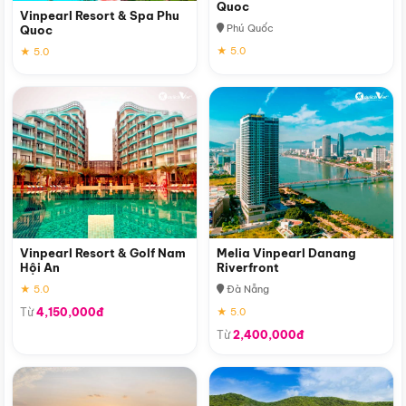
Quoc
Vinpearl Resort & Spa Phu
Phú Quốc
Quoc
★ 5.0
★ 5.0
Vinpearl Resort & Golf Nam
Melia Vinpearl Danang
Hội An
Riverfront
★ 5.0
Đà Nẵng
Từ
4,150,000đ
★ 5.0
Từ
2,400,000đ