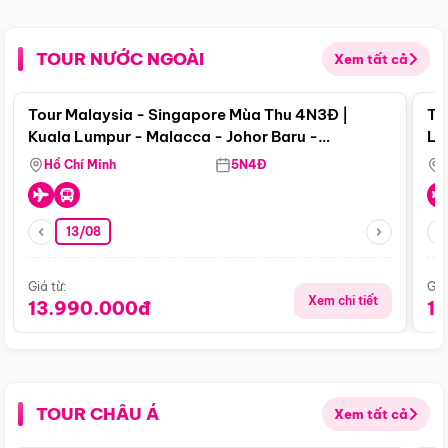
TOUR NƯỚC NGOÀI
Xem tất cả
Điểm nổi bật
Tour Malaysia - Singapore Mùa Thu 4N3Đ |
To
Kuala Lumpur - Malacca - Johor Baru -
Lử
Singapore
Hồ Chí Minh
5N4Đ
13/08
Giá từ:
Giá
Xem chi tiết
13.990.000đ
1
TOUR CHÂU Á
Xem tất cả
Điểm nổi bật