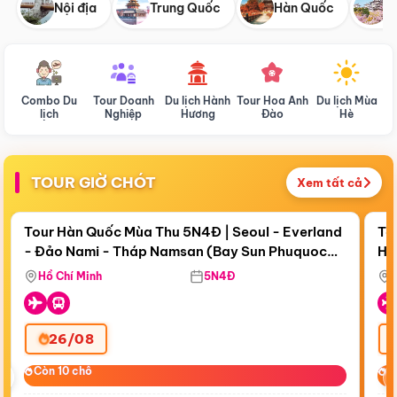
Nội địa
Trung Quốc
Hàn Quốc
N
Combo Du
Tour Doanh
Du lịch Hành
Tour Hoa Anh
Du lịch Mùa
D
lịch
Nghiệp
Hương
Đào
Hè
TOUR GIỜ CHÓT
Xem tất cả
Điểm nổi bật
Còn
17 ngày 21:21:10
Cò
Tour Hàn Quốc Mùa Thu 5N4Đ | Seoul - Everland
To
- Đảo Nami - Tháp Namsan (Bay Sun Phuquoc
Hò
Bay Sun Phuquoc Airways
Tặ
Airways)
Aq
Hồ Chí Minh
5N4Đ
26/08
‹
Còn 10 chỗ
Còn 10 chỗ
C
C