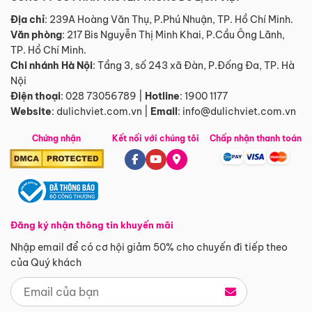
Địa chỉ
: 239A Hoàng Văn Thụ, P.Phú Nhuận, TP. Hồ Chí Minh.
Văn phòng
:
217 Bis Nguyễn Thị Minh Khai, P.Cầu Ông Lãnh,
TP. Hồ Chí Minh.
Chi nhánh Hà Nội
:
Tầng 3, số 243 xã Đàn, P.Đống Đa, TP. Hà
Nội
Điện thoại
:
028 73056789
|
Hotline
:
1900 1177
Website
:
dulichviet.com.vn
|
Email
:
info@dulichviet.com.vn
Chứng nhận
Kết nối với chúng tôi
Chấp nhận thanh toán
Đăng ký nhận thông tin khuyến mãi
Nhập email để có cơ hội giảm 50% cho chuyến đi tiếp theo
của Quý khách