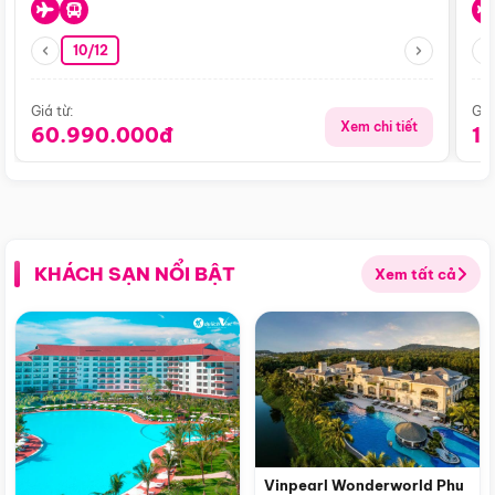
10/12
Giá từ:
Giá
Xem chi tiết
60.990.000đ
1
KHÁCH SẠN NỔI BẬT
Xem tất cả
Vinpearl Wonderworld Phu