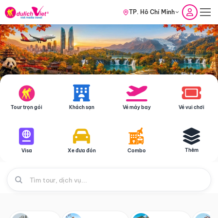
TP. Hồ Chí Minh
Tour trọn gói
Khách sạn
Vé máy bay
Vé vui chơi
Thêm
Visa
Xe đưa đón
Combo