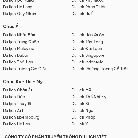
Du lịch Đà Nẵng
Du lịch Phú Quốc
Du lịch Hạ Long
Du lịch Phan Thiết
Du lịch Quy Nhơn
Du lịch Huế
Châu Á
Du lịch Nhật Bản
Du lịch Hàn Quốc
Du lịch Trung Quốc
Du lịch Tây Tạng
Du lịch Malaysia
Du lịch Đài Loan
Du lịch Dubai
Du lịch Singapore
Du lịch Thái Lan
Du lịch Indonesia
Du lịch Trương Gia Giới
Du lịch Phượng Hoàng Cổ Trấn
Châu Âu - Úc - Mỹ
Du lịch Châu Âu
Du lịch Mỹ
Du lịch Đức
Du lịch Thổ Nhĩ Kỳ
Du lịch Thụy Sĩ
Du lịch Bỉ
Du lịch Anh
Du lịch Nga
Du lịch luxembourg
Du lịch Pháp
Du lịch Hà Lan
Du lịch Ý
CÔNG TY CỔ PHẦN TRUYỀN THÔNG DU LỊCH VIỆT