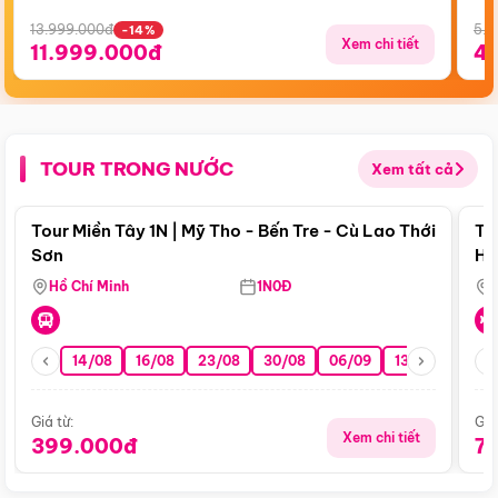
13.999.000đ
5.5
-14%
Xem chi tiết
11.999.000đ
4
TOUR TRONG NƯỚC
Xem tất cả
Điểm nổi bật
Tour Miền Tây 1N | Mỹ Tho - Bến Tre - Cù Lao Thới
To
Sơn
Hu
Hồ Chí Minh
1N0Đ
14/08
16/08
23/08
30/08
06/09
13/09
20/0
Giá từ:
Giá
Xem chi tiết
399.000đ
7