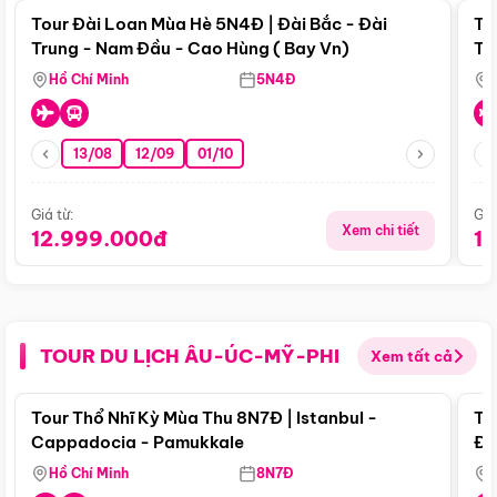
Tour Đài Loan Mùa Hè 5N4Đ | Đài Bắc - Đài
To
Trung - Nam Đầu - Cao Hùng ( Bay Vn)
Tr
Hồ Chí Minh
5N4Đ
13/08
12/09
01/10
Giá từ:
Giá
Xem chi tiết
12.999.000đ
1
TOUR DU LỊCH ÂU-ÚC-MỸ-PHI
Xem tất cả
Điểm nổi bật
Tour Thổ Nhĩ Kỳ Mùa Thu 8N7Đ | Istanbul -
To
Cappadocia - Pamukkale
Đế
Hồ Chí Minh
8N7Đ